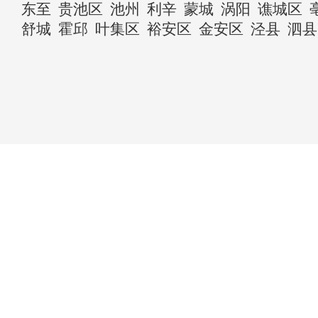
东至
贵池区
池州
利辛
蒙城
涡阳
谯城区
舒城
霍邱
叶集区
裕安区
金安区
泾县
泗县